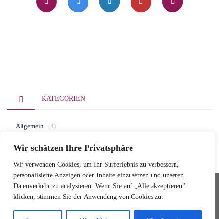
KATEGORIEN
Allgemein
(4)
Wir schätzen Ihre Privatsphäre
Wir verwenden Cookies, um Ihr Surferlebnis zu verbessern,
personalisierte Anzeigen oder Inhalte einzusetzen und unseren
Datenverkehr zu analysieren. Wenn Sie auf „Alle akzeptieren"
Ballettschule Wedemark
© 2025 Ballettschule Wedemark
klicken, stimmen Sie der Anwendung von Cookies zu.
Wedemarkstr. 79A
Impressum
30900 Wedemark
Datenschutz