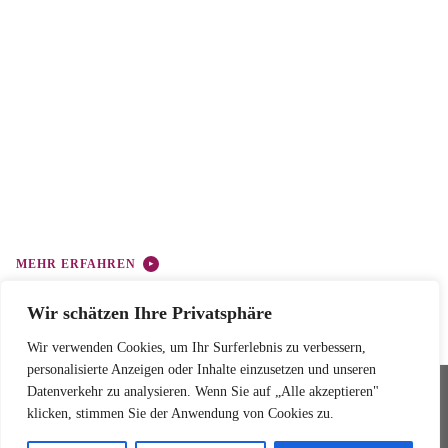
MEHR ERFAHREN
Wir schätzen Ihre Privatsphäre
Wir verwenden Cookies, um Ihr Surferlebnis zu verbessern,
personalisierte Anzeigen oder Inhalte einzusetzen und unseren
Datenverkehr zu analysieren. Wenn Sie auf „Alle akzeptieren"
Ballettschule Wedemark
© 2025 Ballettschule Wedemark
klicken, stimmen Sie der Anwendung von Cookies zu.
Wedemarkstr. 79A
Impressum
30900 Wedemark
Datenschutz