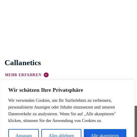
Callanetics
MEHR ERFAHREN
Wir schätzen Ihre Privatsphäre
Wir verwenden Cookies, um Ihr Surferlebnis zu verbessern,
personalisierte Anzeigen oder Inhalte einzusetzen und unseren
Datenverkehr zu analysieren. Wenn Sie auf „Alle akzeptieren"
Ballettschule Wedemark
© 2025 Ballettschule Wedemark
klicken, stimmen Sie der Anwendung von Cookies zu.
Wedemarkstr. 79A
Impressum
30900 Wedemark
Datenschutz
Anpassen
Alles ablehnen
Alle akzeptieren